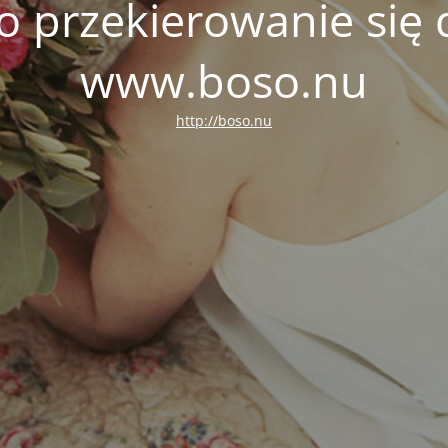
o przekierowanie się 
www.boso.nu
http://boso.nu